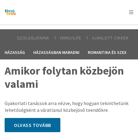
AFRICA
ASIA
EUROPE
LATIN
AMERICA / CARIBBEAN
NORTH AMERICA
OCEANIA
SZOLGÁLATAINK
FAMILYLIFE
AJÁNLOTT CIKKEK
HÁZASSÁG
HÁZASSÁGBAN MARADNI
ROMANTIKA ÉS SZEX
É
Amikor folytan közbejön
valami
Gyakorlati tanácsok arra nézve, hogy hogyan tekinthetünk
lehetőségként a váratlanul közbejövő teendőkre.
OLVASS TOVÁBB