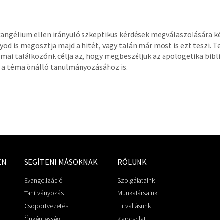
vangélium ellen irányuló szkeptikus kérdések megválaszolására ké
od is megosztja majd a hitét, vagy talán már most is ezt teszi. 
mai találkozónk célja az, hogy megbeszéljük az apologetika bibliai
 a téma önálló tanulmányozásához is.
EN
SEGÍTENI MÁSOKNAK
RÓLUNK
Evangelizáció
Szolgálataink
Tanítványozás
Munkatársaink
Csoportvezetés
Hitvallásunk
Önkéntesség
Kapcsolat