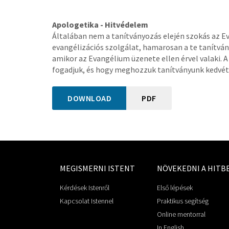
Apologetika - Hitvédelem
Általában nem a tanítványozás elején szokás az E
evangélizációs szolgálat, hamarosan a te tanítvány
amikor az Evangélium üzenete ellen érvel valaki. A 
fogadjuk, és hogy meghozzuk tanítványunk kedvét
DOWNLOAD
PDF
MEGISMERNI ISTENT
NÖVEKEDNI A HITB
Kérdések Istenről
Első lépések
Kapcsolat Istennel
Praktikus segítség
Online mentorral
In English