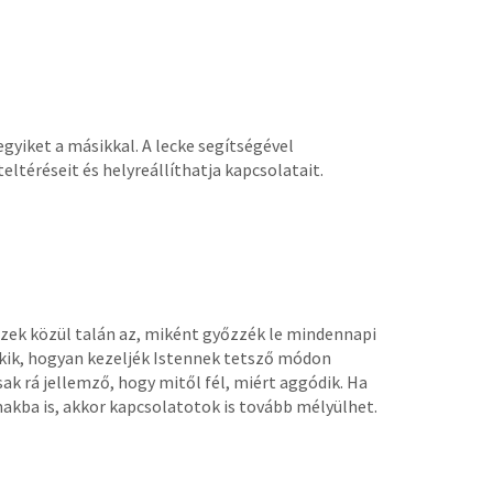
egyiket a másikkal. A lecke segítségével
téréseit és helyreállíthatja kapcsolatait.
ezek közül talán az, miként győzzék le mindennapi
ekik, hogyan kezeljék Istennek tetsző módon
ak rá jellemző, hogy mitől fél, miért aggódik. Ha
makba is, akkor kapcsolatotok is tovább mélyülhet.