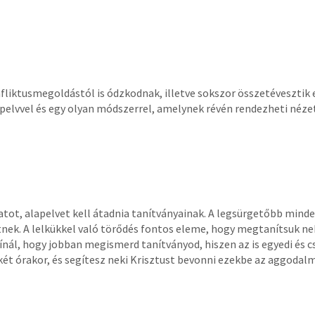
nfliktusmegoldástól is ódzkodnak, illetve sokszor összetévesztik 
lvvel és egy olyan módszerrel, amelynek révén rendezheti nézetel
tot, alapelvet kell átadnia tanítványainak. A legsürgetőbb mind
nek. A lelkükkel való törődés fontos eleme, hogy megtanítsuk n
nál, hogy jobban megismerd tanítványod, hiszen az is egyedi és cs
két órakor, és segítesz neki Krisztust bevonni ezekbe az aggodal