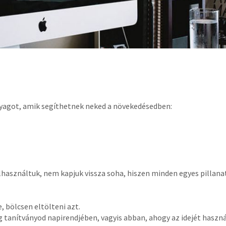
yagot, amik segíthetnek neked a növekedésedben:
használtuk, nem kapjuk vissza soha, hiszen minden egyes pillanat, 
, bölcsen eltölteni azt.
 tanítványod napirendjében, vagyis abban, ahogy az idejét haszná