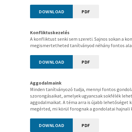
DOWNLOAD
PDF
Konfliktuskezelés
A konfliktust senki sem szereti. Sajnos sokan a ko
megismertetheted tanítványod néhány fontos alape
DOWNLOAD
PDF
Aggodalmaink
Minden tanítványozó tudja, mennyi fontos gondola
szorongásaikat, amelyek ugyancsak sokfélék lehet
aggodalmaikat. A téma arra is újabb lehetőséget kí
megérted, mi körül forognak a gondolatai hajnali 
DOWNLOAD
PDF