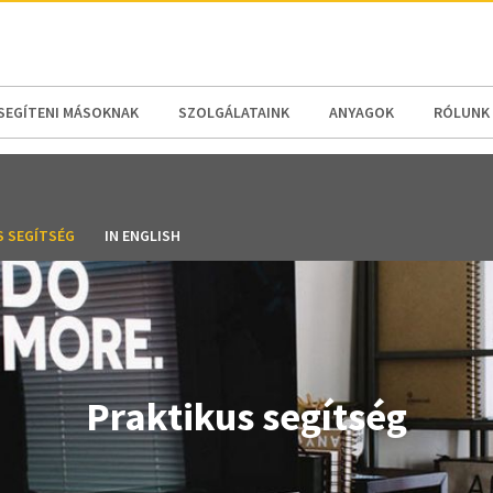
N AMERICA / CARIBBEAN
NORTH AMERICA
SEGÍTENI MÁSOKNAK
SZOLGÁLATAINK
ANYAGOK
RÓLUNK
S SEGÍTSÉG
IN ENGLISH
Praktikus segítség