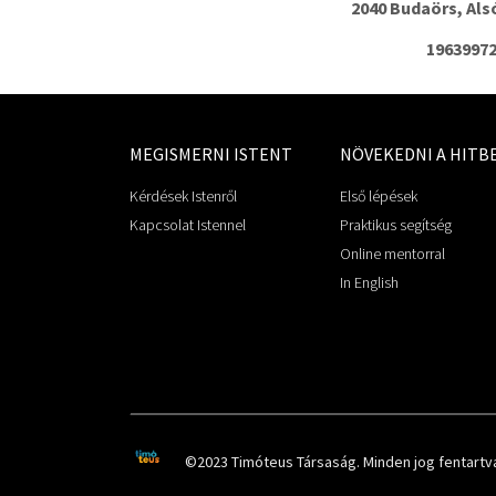
2040 Budaörs, Als
19639972
MEGISMERNI ISTENT
NÖVEKEDNI A HITB
Kérdések Istenről
Első lépések
Kapcsolat Istennel
Praktikus segítség
Online mentorral
In English
©2023 Timóteus Társaság. Minden jog fentartv