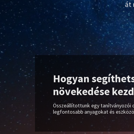
át
Hogyan segíthets
növekedése kezd
Összeállítottunk egy tanítványozói
legfontosabb anyagokat és eszköz