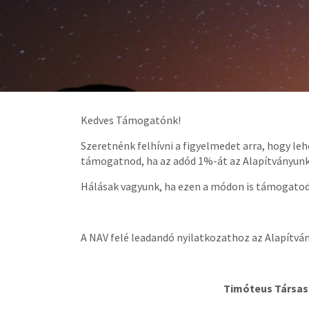
Kedves Támogatónk!
Szeretnénk felhívni a figyelmedet arra, hogy le
támogatnod, ha az adód 1%-át az Alapítványunkn
Hálásak vagyunk, ha ezen a módon is támogatod
A NAV felé leadandó nyilatkozathoz az Alapítván
Timóteus Társas