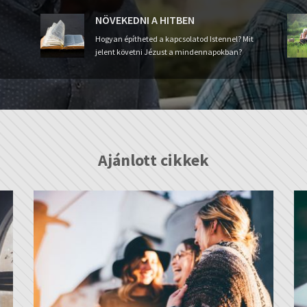
NÖVEKEDNI A HITBEN
Hogyan építheted a kapcsolatod Istennel? Mit
jelent követni Jézust a mindennapokban?
Ajánlott cikkek