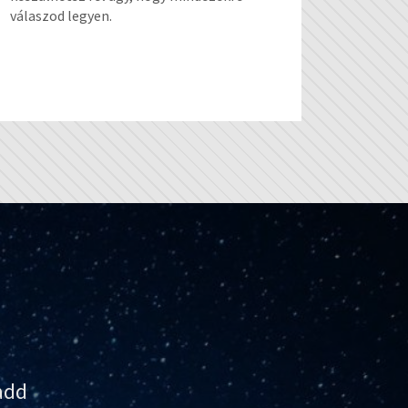
válaszod legyen.
 add