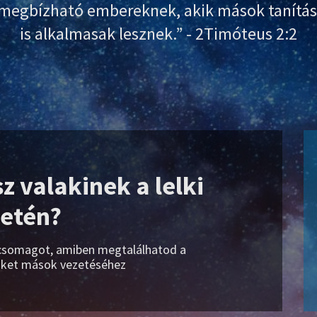
 megbízható embereknek, akik mások tanítás
is alkalmasak lesznek.” - 2Timóteus 2:2
z valakinek a lelki
etén?
 csomagot, amiben megtalálhatod a
öket mások vezetéséhez