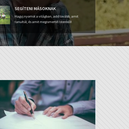
SEGÍTENI MÁSOKNAK
Hagyj nyomot a világban, add tovább, amit
tanultál, és amit megismertél Istenből!