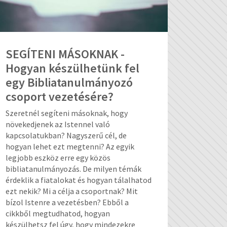
SEGÍTENI MÁSOKNAK -
Hogyan készülhetünk fel
egy Bibliatanulmányozó
csoport vezetésére?
Szeretnél segíteni másoknak, hogy
növekedjenek az Istennel való
kapcsolatukban? Nagyszerű cél, de
hogyan lehet ezt megtenni? Az egyik
legjobb eszköz erre egy közös
bibliatanulmányozás. De milyen témák
érdeklik a fiatalokat és hogyan tálalhatod
ezt nekik? Mi a célja a csoportnak? Mit
bízol Istenre a vezetésben? Ebből a
cikkből megtudhatod, hogyan
készülhetsz fel úgy, hogy mindezekre