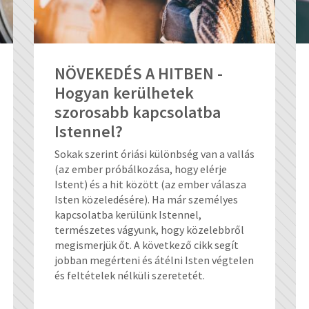
NÖVEKEDÉS A HITBEN -
Hogyan kerülhetek
szorosabb kapcsolatba
Istennel?
Sokak szerint óriási különbség van a vallás
(az ember próbálkozása, hogy elérje
Istent) és a hit között (az ember válasza
Isten közeledésére). Ha már személyes
kapcsolatba kerülünk Istennel,
természetes vágyunk, hogy közelebbről
megismerjük őt. A következő cikk segít
jobban megérteni és átélni Isten végtelen
és feltételek nélküli szeretetét.