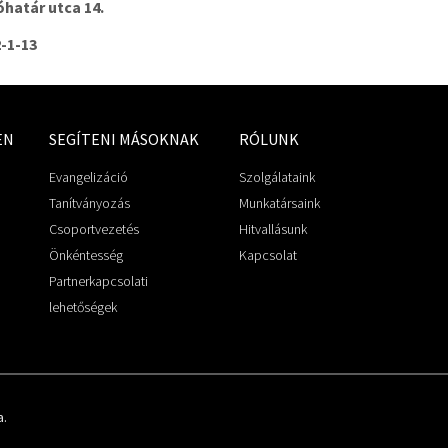
óhatár utca 14.
-1-13
EN
SEGÍTENI MÁSOKNAK
RÓLUNK
Evangelizáció
Szolgálataink
Tanítványozás
Munkatársaink
Csoportvezetés
Hitvallásunk
Önkéntesség
Kapcsolat
Partnerkapcsolati
lehetőségek
a.