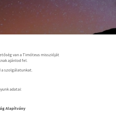
hetőség van a Timóteus misszióját
ak ajánlod fel.
 a szolgálatunkat.
yunk adatai:
ág Alapítvány