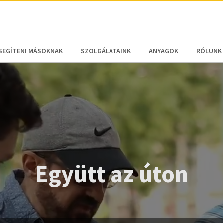
N AMERICA / CARIBBEAN
NORTH AMERICA
SEGÍTENI MÁSOKNAK
SZOLGÁLATAINK
ANYAGOK
RÓLUNK
Együtt az úton