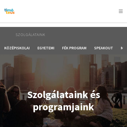
AFRICA
ASIA
EUROPE
LATIN
AMERICA / CARIBBEAN
NORTH AMERICA
OCEANIA
SZOLGÁLATAINK
KÖZÉPISKOLAI
EGYETEMI
FÉK PROGRAM
SPEAKOUT
ME
Szolgálataink és
programjaink