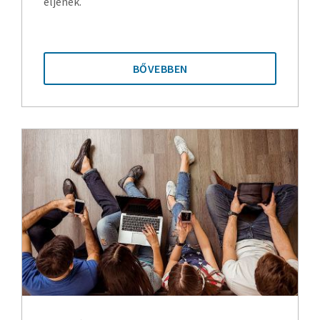
éljenek.
BŐVEBBEN