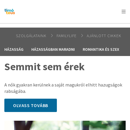
AFRICA
ASIA
EUROPE
LATIN
AMERICA / CARIBBEAN
NORTH AMERICA
OCEANIA
SZOLGÁLATAINK
FAMILYLIFE
AJÁNLOTT CIKKEK
HÁZASSÁG
HÁZASSÁGBAN MARADNI
ROMANTIKA ÉS SZEX
É
Semmit sem érek
A nők gyakran kerülnek a saját magukról elhitt hazugságok
rabságába.
OLVASS TOVÁBB