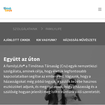
AFRICA
ASIA
EUROPE
LATIN
AMERICA / CARIBBEAN
NORTH AMERICA
OCEANIA
SZOLGÁLATAINK
FAMILYLIFE
AJÁNLOTT CIKKEK
KIK VAGYUNK?
HÁZASSÁG MŰVÉSZETE
Együtt az úton
A FamilyLife® a Timóteus Társaság (Cru) egyik nemzetközi
szolgálata, aminek célja, hogy életük legfontosabb
kapcsolataiban segítse az embereket. Vágyunk, hogy a
házasságokat még jobbá tegyük, a szülők kezébe hasznos
eszközöket adjunk, és megmutassuk, hogy a házasság és a
szülőség hogyan jeleníti meg Isten irántunk való szeretetét.