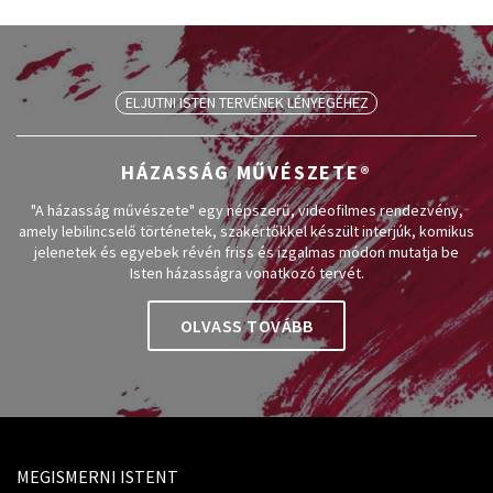
ELJUTNI ISTEN TERVÉNEK LÉNYEGÉHEZ
HÁZASSÁG MŰVÉSZETE®
"A házasság művészete" egy népszerű, videofilmes rendezvény,
amely lebilincselő történetek, szakértőkkel készült interjúk, komikus
jelenetek és egyebek révén friss és izgalmas módon mutatja be
Isten házasságra vonatkozó tervét.
OLVASS TOVÁBB
MEGISMERNI ISTENT