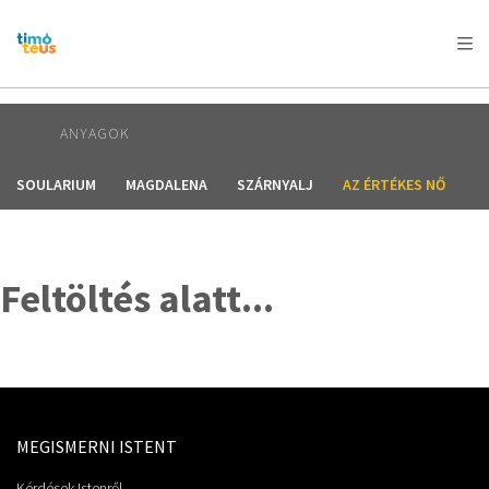
AFRICA
ASIA
EUROPE
LATIN
AMERICA / CARIBBEAN
NORTH AMERICA
OCEANIA
ANYAGOK
SOULARIUM
MAGDALENA
SZÁRNYALJ
AZ ÉRTÉKES NŐ
Feltöltés alatt...
MEGISMERNI ISTENT
Kérdések Istenről