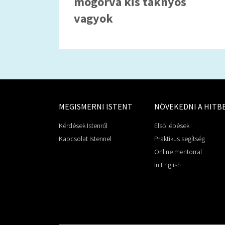
mogorva kis taknyos
vagyok
MEGISMERNI ISTENT
NÖVEKEDNI A HITB
Kérdések Istenről
Első lépések
Kapcsolat Istennel
Praktikus segítség
Online mentorral
In English