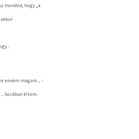
 az mondod, hogy „a
 akkor
gy...
re enném magam ... -
... korában éltem