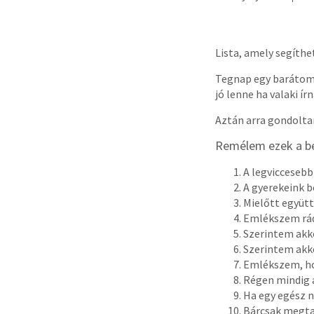
Lista, amely segíthe
Tegnap egy barátom 
jó lenne ha valaki í
Aztán arra gondoltam
Remélem ezek a be
A legviccesebb
A gyerekeink 
Mielőtt együtt
Emlékszem rád
Szerintem akko
Szerintem akko
Emlékszem, ho
Régen mindig a
Ha egy egész n
Bárcsak megta