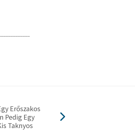
_____________
Egy Erőszakos
Én Pedig Egy
is Taknyos