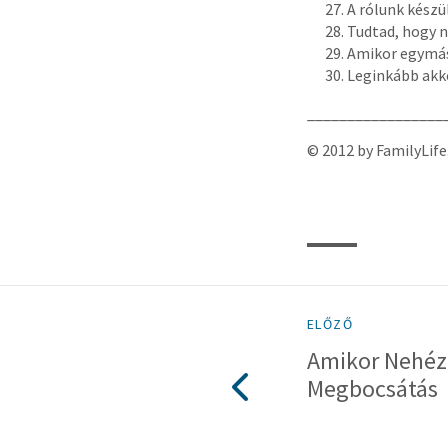
A rólunk készü
Tudtad, hogy n
Amikor egymásb
Leginkább akko
_________________
© 2012 by FamilyLife
ELŐZŐ
Amikor Nehéz
Megbocsátás