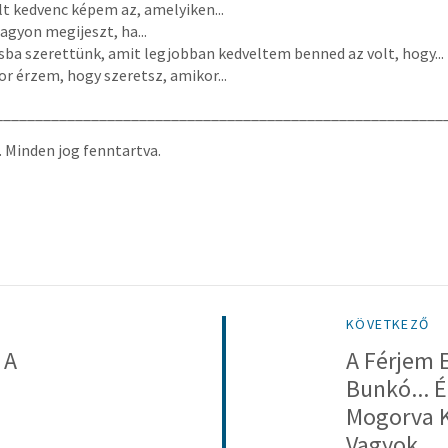
lt kedvenc képem az, amelyiken...
agyon megijeszt, ha...
a szerettünk, amit legjobban kedveltem benned az volt, hogy...
r érzem, hogy szeretsz, amikor...
________________________________________________________
. Minden jog fenntartva.
KÖVETKEZŐ
 A
A Férjem 
Bunkó... 
Mogorva K
Vagyok