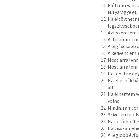
Előttem van az
kutya vigye el,
Ha eltölthetné
legszívesebben
Azt szeretem a
A dal amiről mi
A legédesebb e
A kedvenc emlé
Most arra lenn
Most arra lenn
Ha lehetne egy
Ha ehetnék bá
al!
Ha élhettem vo
volna.
Mindig rámtör a
Szívesen felol
Ha sofőrködhet
Ha visszamehet
A legjobb évfo