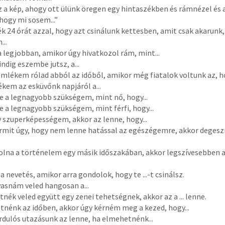
 a kép, ahogy ott ülünk öregen egy hintaszékben és rámnézel és
 hogy mi sosem...”
k 24 órát azzal, hogy azt csinálunk kettesben, amit csak akarunk,
...
 legjobban, amikor úgy hivatkozol rám, mint...
ndig eszembe jutsz, a...
mlékem rólad abból az időből, amikor még fiatalok voltunk az, ho
kem az esküvőnk napjáról a...
e a legnagyobb szükségem, mint nő, hogy...
e a legnagyobb szükségem, mint férfi, hogy...
 szuperképességem, akkor az lenne, hogy...
rmit úgy, hogy nem lenne hatással az egészégemre, akkor degesz
lna a történelem egy másik időszakában, akkor legszívesebben a 
 nevetés, amikor arra gondolok, hogy te ...-t csinálsz.
vasnám veled hangosan a...
nék veled együtt egy zenei tehetségnek, akkor az a ... lenne.
nénk az időben, akkor úgy kérném meg a kezed, hogy...
rdulós utazásunk az lenne, ha elmehetnénk...