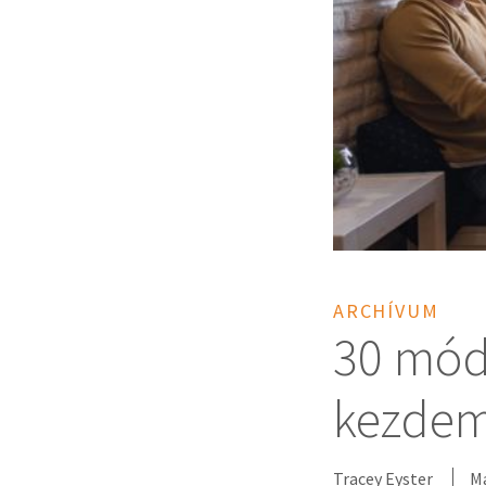
ARCHÍVUM
30 mód 
kezdem
Tracey Eyster
Ma