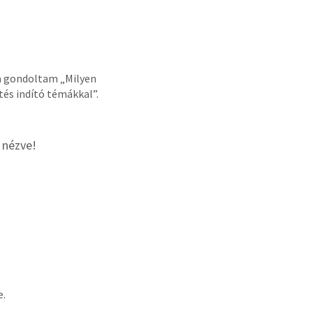
a gondoltam „Milyen
tés indító témákkal”.
 nézve!
e.