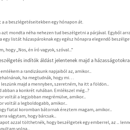
t a a beszlégetéseitekben egy hónapon át.
azt mondta néha nehezen tud beszélgetni a párjával. Egyből arr
rna egy listát házaspároknak egy egész hónapra elegendő beszélge
, hogy „Nos, én író vagyok, szóval...”
szélgetés indítók áldást jelentenek majd a házasságotokra
 emlékem a randizásunk napjaiból az, amikor...
behalnának, ha megtudnák, hogy mi…
 leszünk majd a mennyben, szeretném, ha itt a földön...
 abban a konkrét ruhában. Emlékszel még...?
r voltál a legjobban megrémülve, amikor...
r voltál a legboldogabb, amikor...
gy fiatal koromban bátornak éreztem magam, amikor...
rra vágytam, hogy bárcsak...
apot azzal tölthetnék, hogy beszélgetek egy emberrel, az ... lenn
nultam volna...