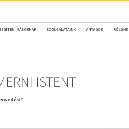
N AMERICA / CARIBBEAN
NORTH AMERICA
SEGÍTENI MÁSOKNAK
SZOLGÁLATAINK
ANYAGOK
RÓLUNK
MERNI ISTENT
zenvedést?