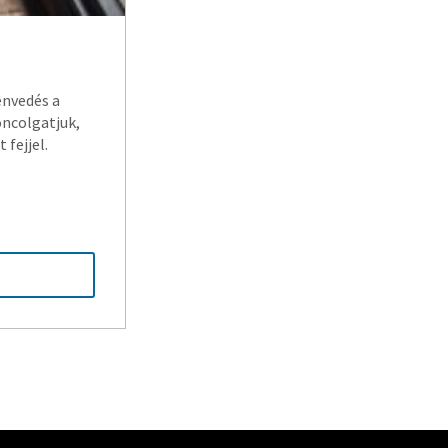
envedés a
oncolgatjuk,
fejjel.