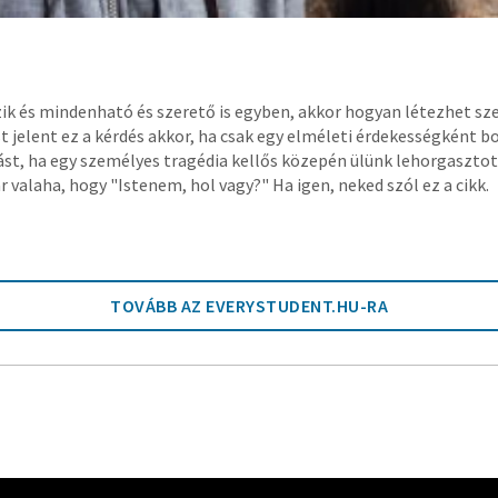
zik és mindenható és szerető is egyben, akkor hogyan létezhet sz
t jelent ez a kérdés akkor, ha csak egy elméleti érdekességként b
ást, ha egy személyes tragédia kellős közepén ülünk lehorgasztott 
 valaha, hogy "Istenem, hol vagy?" Ha igen, neked szól ez a cikk.
TOVÁBB AZ EVERYSTUDENT.HU-RA