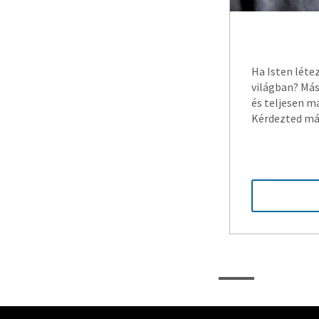
Ha Isten léte
világban? Más
és teljesen m
Kérdezted már