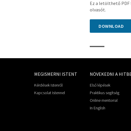
Ez a letölthető PDF 
olvasót.
DOWNLOAD
MEGISMERNI ISTENT
NÖVEKEDNI A HITB
Kérdések Istenről
Első lépések
Kapcsolat Istennel
Praktikus segítség
Online mentorral
In English