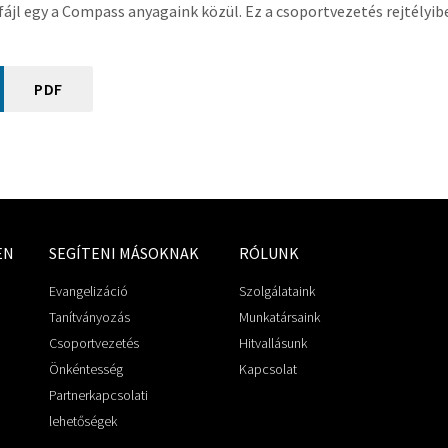
fájl egy a Compass anyagaink közül. Ez a csoportvezetés rejtélyibe
PDF
EN
SEGÍTENI MÁSOKNAK
RÓLUNK
Evangelizáció
Szolgálataink
Tanítványozás
Munkatársaink
Csoportvezetés
Hitvallásunk
Önkéntesség
Kapcsolat
Partnerkapcsolati
lehetőségek