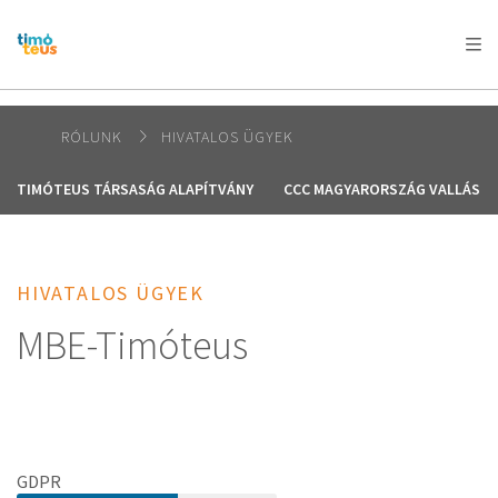
AFRICA
ASIA
EUROPE
LATIN
AMERICA / CARIBBEAN
NORTH AMERICA
OCEANIA
RÓLUNK
HIVATALOS ÜGYEK
TIMÓTEUS TÁRSASÁG ALAPÍTVÁNY
CCC MAGYARORSZÁG VALLÁSI 
HIVATALOS ÜGYEK
MBE-Timóteus
GDPR