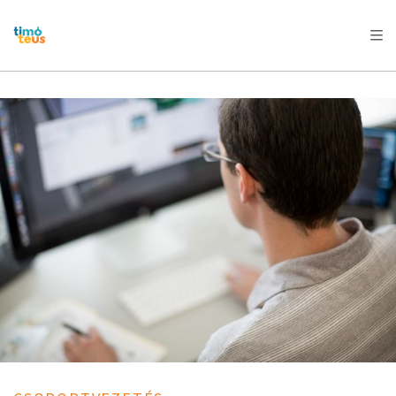
AFRICA
ASIA
EUROPE
LATIN
AMERICA / CARIBBEAN
NORTH AMERICA
OCEANIA