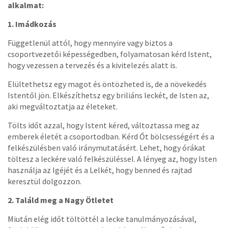
alkalmat:
1. Imádkozás
Függetlenül attól, hogy mennyire vagy biztos a
csoportvezetői képességedben, folyamatosan kérd Istent,
hogy vezessen a tervezés és a kivitelezés alatt is.
Elültethetsz egy magot és öntözheted is, de a növekedés
Istentől jön. Elkészíthetsz egy briliáns leckét, de Isten az,
aki megváltoztatja az életeket.
Tölts időt azzal, hogy Istent kéred, változtassa meg az
emberek életét a csoportodban. Kérd Őt bölcsességért és a
felkészülésben való iránymutatásért. Lehet, hogy órákat
töltesz a leckére való felkészüléssel. A lényeg az, hogy Isten
használja az Igéjét és a Lelkét, hogy benned és rajtad
keresztül dolgozzon.
2. Találd meg a Nagy Ötletet
Miután elég időt töltöttél a lecke tanulmányozásával,