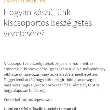
CSOPORTVEZETÉS
Hogyan készüljünk
kiscsoportos beszélgetés
vezetésére?
A kiscsoportos beszélgetések célja nem más, mint az
emberek lelki növekedése. Így az Igében való elmélyedés egy
bibliatanulmányozás, vagy lecke alatt elengedhetetlen.
Függetlenül attól, hogy előre megírt bibliatananyagot
használsz, vagy a „kiscsoportos tanítás” sémáját, fontos,
hogy alaposan felkészülj.
Ennek két fontos lépése van:
1. Dolgozd fel először a leckét te magad