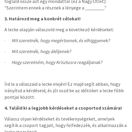
foglald össze azt egy mondattal (ez a Nagy Ötlet):
"Szerintem ennek a résznek a lényege a ________."
3. Határozd meg a konkrét célokat!
A lecke alapján válaszold meg a következő kérdéseket:
·
Mit szeretnék, hogy megértsenek, és elhiggyenek?
·
Mit szeretnék, hogy átéljenek?
·
Hogy szeretném, hogy Krisztusra reagáljanak?
Írd le a válaszaid a lecke elején! Ez majd segít abban, hogy
irányítsd a kérdéseid, és jól oszd be az időtöket a lecke főbb
pontjai között.
4. Találd ki a legjobb kérdéseket a csoportod számára!
Válassz olyan kérdéseket és tevékenységeket, amelyek
segítik a csoport tagjait, hogy felfedezzék, és alkalmazzák a
lecke igazságait.