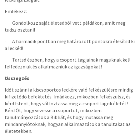
Emlékezz:
· Gondolkozz saját életedből vett példákon, amit meg
tudsz osztani!
· A harmadik pontban meghatározott pontokra élesítsd ki
a leckéd!
· Tartsd észben, hogy a csoport tagjainak maguknak kell
felfedezniük és alkalmazniuk az igazságokat!
Összegzés
Időt szánni a kiscsoportos leckére való felkészülésre mindig
kifizetődő befektetés. Imádkozz, miközben felkészülsz, és
kérd Istent, hogy változtassa meg a csoporttagok életét!
Kérd Őt, hogy vezesse a csoportot, miközben
tanulmányozzátok a Bibliát, és hogy mutassa meg
mindannyiótoknak, hogyan alkalmazzátok a tanultakat az
életetekben.