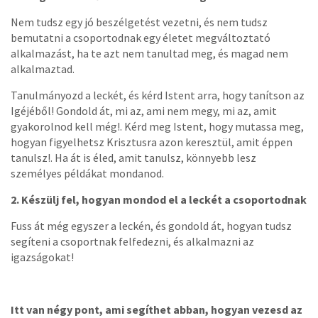
Nem tudsz egy jó beszélgetést vezetni, és nem tudsz
bemutatni a csoportodnak egy életet megváltoztató
alkalmazást, ha te azt nem tanultad meg, és magad nem
alkalmaztad.
Tanulmányozd a leckét, és kérd Istent arra, hogy tanítson az
Igéjéből! Gondold át, mi az, ami nem megy, mi az, amit
gyakorolnod kell még!. Kérd meg Istent, hogy mutassa meg,
hogyan figyelhetsz Krisztusra azon keresztül, amit éppen
tanulsz!. Ha át is éled, amit tanulsz, könnyebb lesz
személyes példákat mondanod.
2. Készülj fel, hogyan mondod el a leckét a csoportodnak
Fuss át még egyszer a leckén, és gondold át, hogyan tudsz
segíteni a csoportnak felfedezni, és alkalmazni az
igazságokat!
Itt van négy pont, ami segíthet abban, hogyan vezesd az